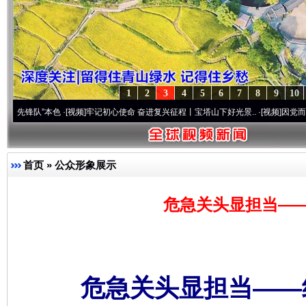
1
2
3
4
5
6
7
8
9
10
本色
·[视频]
牢记初心使命 奋进复兴征程丨宝塔山下好光景..
·[视频]
因党而生 为党而战—
首页
»
公众形象展示
危急关头显担当—
危急关头显担当——