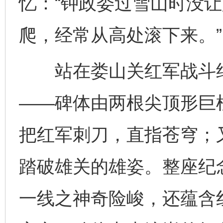
忆：“钟政委过雪山时没
爬，经常从高处滚下来。”
站在娄山关红军战斗纪
——碑体由两根尖顶形巨
把红军刺刀，直指苍穹；
踏破雄关的雄姿。整座纪
一线之神奇险峻，还蕴含红