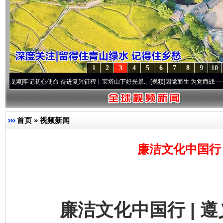
1
2
3
4
5
6
7
8
9
10
初心使命 奋进复兴征程丨宝塔山下好光景..
·[视频]
因党而生 为党而战——百年“纪”事⑧
首页
»
视频新闻
廉洁文化中国行 
廉洁文化中国行 | 遵