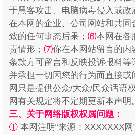
于黑客攻击、电脑病毒侵入或政
全民健身五年计划来了！等你上场
在本网的企业、公司网站和共同
致的任何事态后果；
⑹
本网在各
责情形；
⑺
你在本网站留言的内
条款方可留言和反映投诉报料等
并承担一切因您的行为而直接或
网只是提供公众/大众/民众话语
阿坝州三大球赛在茂县开幕
规模最
网有关规定将不定期更新本声明
三、关于网络版权权属问题：
①
本网注明“来源：XXXXXXX网