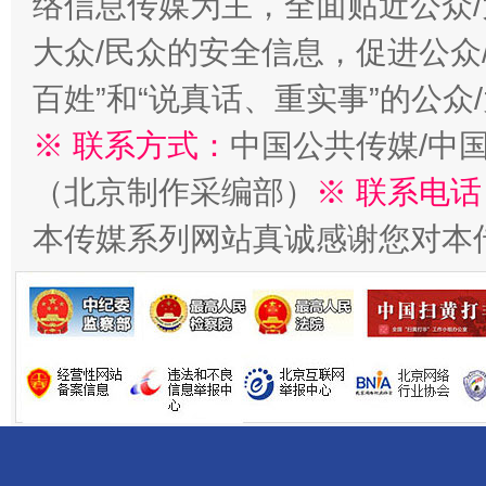
络信息传媒为主，全面贴近公众/
大众/民众的安全信息，促进公众
百姓”和“说真话、重实事”的公众
千年窑火 生生不息
一
※ 联系方式：
中国公共传媒/中
（北京制作采编部）
※ 联系电话
本传媒系列网站真诚感谢您对本
揭开“小金库”的免责幌子