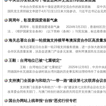
中央台办受权发布十项促进两岸交流合作的政策措施
中央台办受权发布十项促进两岸交流合作的政策措施 应中共
国民党主席郑丽文率团于4月7日至12日来大陆参访。习近平总书记会见郑
两周年，彰显爱国爱港新气象
两周年，彰显爱国爱港新气象 2024年3月23日，香港特区历
法，《维护国家安全条例》（以下简称《条例》）刊宪实施，标志着香港圆
海关总署出台新一轮措施支持横琴粤澳深度合作区高质量
海关总署近日出台新一轮23项支持服务措施，进一步加大政策供
合作区高质量发展，涉及促进澳门产业多元发展、便利琴澳居民生活就业、
王毅：台湾地位已被“七重锁定”
王毅：台湾地位已被"七重锁定" 2025年12月8日，中共中
同德国外长瓦德富尔会谈时就台湾问题的历史事实和法理经纬作了全面阐
支持澳门全面参与和助力“一带一路”建设第七次联席会议
支持澳门全面参与和助力"一带一路"建设第七次联席会议在北京
改革委会同有关部门，与澳门特别行政区政府共同召开支持澳门全面参与和助
国台办网站上线举报“台独”恶劣行径专栏