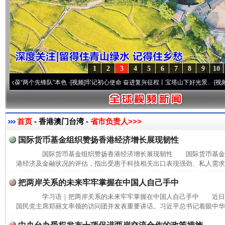
1
2
3
4
5
6
7
8
9
10
“两个先锋队”本色
·[视频]
牢记初心使命 奋进复兴征程丨宝塔山下好光景..
·[视频]
因党而
首页
- 香港澳门台湾 -
省市负责人>>>
国际货币基金组织赞扬香港经济增长展现韧性
国际货币基金组织赞扬香港经济增长展现韧性 国际货币基金组
港经济及金融状况的评估，指出受惠于科技相关出口表现强劲、私人需求逐
把两岸关系的未来牢牢掌握在中国人自己手中
学习语｜把两岸关系的未来牢牢掌握在中国人自己手中 近日
国民党主席郑丽文率领的访问团并发表重要讲话。习近平总书记着眼中华民