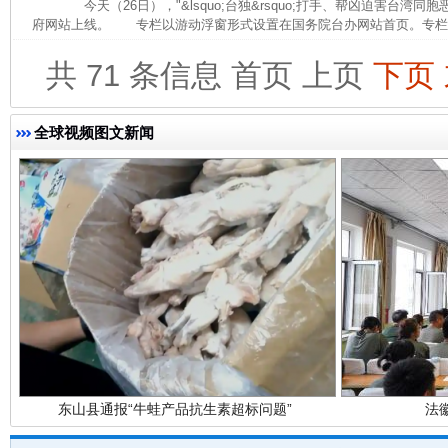
今天（26日），"&lsquo;台独&rsquo;打手、帮凶迫害台湾
府网站上线。 专栏以游动浮窗形式设置在国务院台办网站首页。专栏还公
完善运行机制助力责任有效落实
一纸欠条
共 71 条信息
首页
上页
下页
全球视频图文新闻
东山县通报“牛蛙产品抗生素超标问题”
法