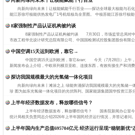
向新向绿向未来丨让核能赋能千行百业
向新向绿向未来丨让核能赋能千行百业——探访全球最大核能与石
能江苏徐圩核能供热发电厂1号机组核岛全景图。 中核苏能江苏徐圩核能供
8家强制性产品认证机构被约谈
8家强制性产品认证机构被约谈 7月30日，市场监管总局对中
市政工程华北设计研究总院有限公司、中国国检测试控股集团股份有限公司
中国空调15天运到欧洲，靠它→
中国空调15天运到欧洲，靠它&rarr; 今天（7月28日）上
新闻发布会上介绍，中欧班列横亘亚欧、连接东西，有效衔接生产和消费，
探访我国规模最大的光氢储一体化项目
向新向绿向未来丨滩涂之上 绿能奔涌探访我国规模最大的光氢储一
珍 图为如东光氢储一体化项目的光伏阵列。国家能源集团国华投资江苏
上半年经济数据发布，释放哪些信号？
上半年经济数据发布，释放哪些信号？ 国务院新闻办公室今
统计局相关负责同志介绍2026年上半年国民经济运行情况，并答记者问。
完善运行机制助力责任有效落实
一纸欠条
上半年国内生产总值695704亿元 经济运行呈现“稳韧新优”