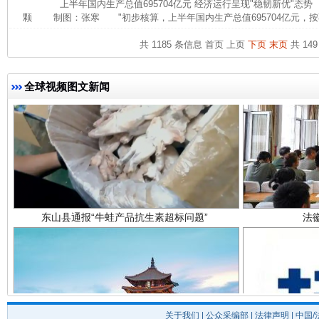
上半年国内生产总值695704亿元 经济运行呈现"稳韧新优"态
颗 制图：张寒 "初步核算，上半年国内生产总值695704亿元，按
共 1185 条信息
首页
上页
下页
末页
共 149
全球视频图文新闻
东山县通报“牛蛙产品抗生素超标问题”
法
关于我们
|
公众采编部
|
法律声明
| 中国