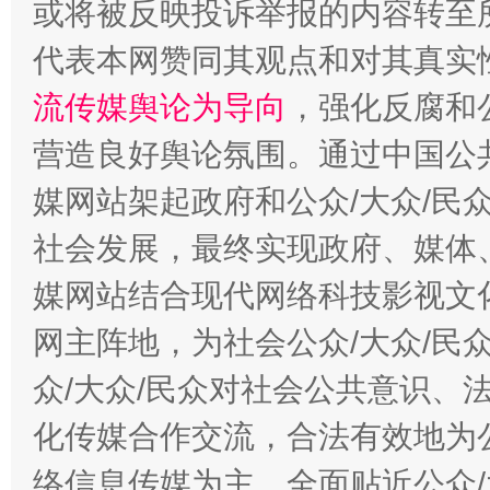
或将被反映投诉举报的内容转至
代表本网赞同其观点和对其真实
流传媒舆论为导向
，强化反腐和
营造良好舆论氛围。通过中国公共
媒网站架起政府和公众/大众/民
东山县通报“牛蛙产品抗生素超标问题”
法
社会发展，最终实现政府、媒体、
媒网站结合现代网络科技影视文
网主阵地，为社会公众/大众/民
众/大众/民众对社会公共意识、
化传媒合作交流，合法有效地为公
络信息传媒为主，全面贴近公众/
千年窑火 生生不息
一