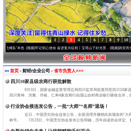
1
2
3
4
5
6
7
8
9
10
队”本色
·[视频]
牢记初心使命 奋进复兴征程丨宝塔山下好光景..
·[视频]
因党而生 为党而
首页
- 财经/企业公司 -
省市负责人>>>
四川10家县级农商行获批解散
8月3日，国家金融监督管理总局四川监管局批复同意四川10家
四川青神、洪雅、丹棱、仁寿4家农商行由眉山农村商业银行吸收合并，四
行业协会接连发公告，一批“大师”“名师”退场！
近日，中国烹饪协会连发公告，全面清理并撤销此前颁发的"大师""
称号。 7月23日，中国烹饪协会发布公告明确，历年由该协会评定、颁