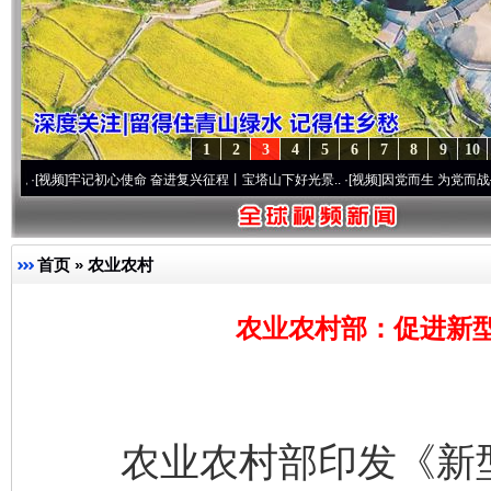
1
2
3
4
5
6
7
8
9
10
牢记初心使命 奋进复兴征程丨宝塔山下好光景..
·[视频]
因党而生 为党而战——百年“纪
首页
»
农业农村
农业农村部：促进新
农业农村部印发《新型