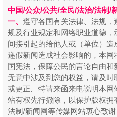
千年窑火 生生不息
一
中国/公众/公共/全民/法治/法
一、
遵守各国有关法律、法规，
规及行业规定和网络职业道德，
间接引起的给他人或（单位）造
递假新闻造成社会影响的，本网
国宪法，保障公民的言论自由和
揭开“小金库”的免责幌子
无意中涉及到您的权益，请及时
或更正。特请来函来电说明本网
站有权先行撤除，以保护版权拥有者
法制/新闻网等传媒网站衷心致谢