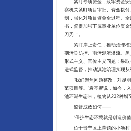
紧盯专项资金，筑牢资金安全
察机关紧盯项目审批、资金拨付
制，强化对项目资金全过程、全
书，督促加强下属事业单位资金
刀刃上。
紧盯岸上责任，推动治理模式
期污染防控、雨污混流溢流、黑臭
形式主义、官僚主义问题；采取
进式监督，推动滇池治理实现从
“我们聚焦问题整改，对昆明市
范项目等。”袁亭聚说，如今，
池环湖生态带，植物从232种增
监督成效如何——
“保护生态环境就是创造价值
位于晋宁区上蒜镇的小渔村，