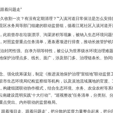
跟着问题走”
收割一次？有没有定期清理？”“入滇河道日常保洁是怎么安排
贡区水务局等部门组建的联动监督组，循着江尾社区入滇河道开
此前曾存在垃圾漂浮、沟渠淤积等现象，被纳入生态环境问题
，对照监督重点任务清单，逐条逐项进行排查，推动长效管护机
封闭性强、自净力弱等特性，被公认为世界级水环境治理难题
池保护治理点多、线长、面广，涉及部门多、治理链条长、协同
强化统筹谋划，制定《推进滇池保护治理“室组地”联动监督
驻市生态环境局纪检监察组等机构，以及滇池流域属地的官渡、
，构建组团联动协作模式，结合生态环境、水务、农业农村等系
廉云南建设昆明实践‘十大行动’”、“巡视整改”任务清单，分类别
重点突出、内外联动的监督格局。
跟着项目走、跟着问题走’，把分散的监督力量整合起来，把分