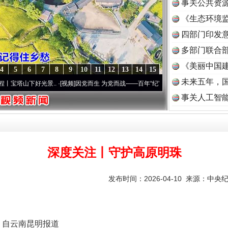
事关公共资
《生态环境监
读
四部门印发
多部门联合部
《美丽中国建
4
5
6
7
8
9
10
11
12
13
14
15
未来五年，
光景..
·[视频]
因党而生 为党而战——百年“纪”事⑧加强纪律..
·[视频]
牢记初心使命 奋
事关人工智
深度关注丨守护高原明珠
发布时间：2026-04-10 来源：
中央
 自云南昆明报道