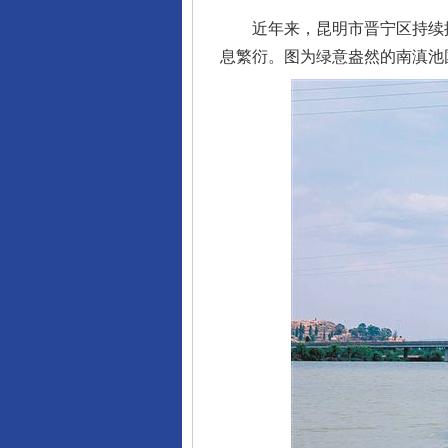
近年来，昆明市晋宁区持续推
息繁衍。图为绿意盎然的南滇池