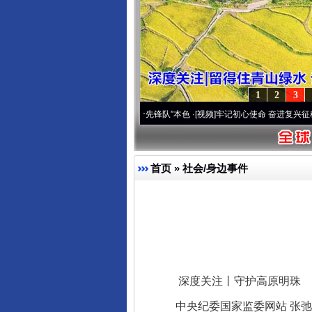
1
2
3
域高原..
·[视频]
永葆“两个先锋队”本色
·[视频]
牢记初心使命 奋进复兴征程丨宝塔山下好
首页
»
社会/身边事件
深度关注丨守护高原明珠
中央纪委国家监委网站 张弛