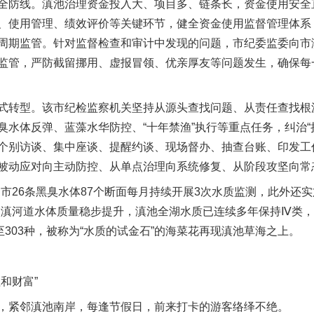
防线。滇池治理资金投入大、项目多、链条长，资金使用安全
、使用管理、绩效评价等关键环节，健全资金使用监督管理体系，
周期监管。针对监督检查和审计中发现的问题，市纪委监委向市
监管，严防截留挪用、虚报冒领、优亲厚友等问题发生，确保每
转型。该市纪检监察机关坚持从源头查找问题、从责任查找根
水体反弹、蓝藻水华防控、“十年禁渔”执行等重点任务，纠治“挂名
个别访谈、集中座谈、提醒约谈、现场督办、抽查台账、印发工
被动应对向主动防控、从单点治理向系统修复、从阶段攻坚向常
26条黑臭水体87个断面每月持续开展3次水质监测，此外还
入滇河道水体质量稳步提升，滇池全湖水质已连续多年保持Ⅳ类，并
至303种，被称为“水质的试金石”的海菜花再现滇池草海之上。
和财富”
紧邻滇池南岸，每逢节假日，前来打卡的游客络绎不绝。