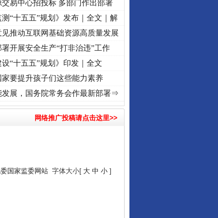
源交易中心招投标 多部门作出部署
测“十五五”规划》发布｜全文｜解
意见推动互联网基础资源高质量发展
署开展安全生产“打非治违”工作
设“十五五”规划》印发｜全文
国家要提升孩子们这些能力素养
进复兴征程丨“转折之城”激荡..
·[视频]
牢记初心使命 奋进复兴征程丨红船起航处 潮起..
能发展，国务院常务会作最新部署⇒
网络推广投稿请点击这里>>
纪委国家监委网站
字体大小[
大
中
小
]