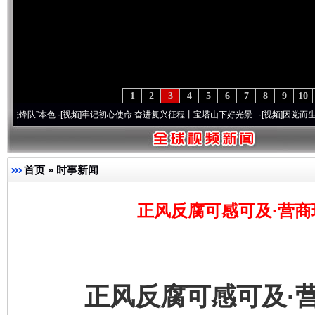
1
2
3
4
5
6
7
8
9
10
本色
·[视频]
牢记初心使命 奋进复兴征程丨宝塔山下好光景..
·[视频]
因党而生 为党而战—
首页
»
时事新闻
正风反腐可感可及·营商
正风反腐可感可及·营