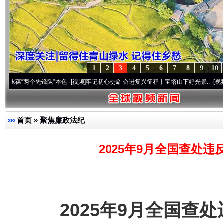
1
2
3
4
5
6
7
8
9
10
个先锋队”本色
·[视频]
牢记初心使命 奋进复兴征程丨宝塔山下好光景..
·[视频]
因党而生 
首页
»
聚焦廉政法纪
2025年9月全国查处违
2025年9月全国查处