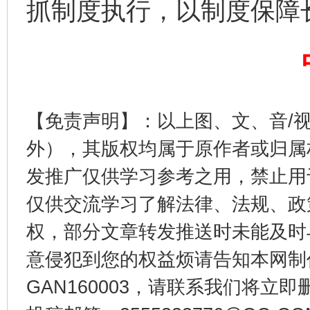
抓制度执行，以制度保障
完善运行机制助力责任有效落实
一纸欠条
【免责声明】：以上图、文、音/
外），其版权均属于原作者或归属
发推广仅供学习参考之用，禁止用
仅供交流学习了解法律、法规、政
权，部分文章转发推送时未能及时
东山县通报“牛蛙产品抗生素超标问题”
法
意侵犯到您的权益烦请告知本网制作采编
GAN160003，请联系我们将立即删