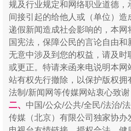
规及行业规定和网络职业道德，
间接引起的给他人或（单位）造
递假新闻造成社会影响的，本网
千年窑火 生生不息
一
国宪法，保障公民的言论自由和
无意中涉及到您的权益，请及时
或更正。特请来函来电说明本网
站有权先行撤除，以保护版权拥有者
法制/新闻网等传媒网站衷心致谢
二、
中国/公众/公共/全民/法治
揭开“小金库”的免责幌子
传媒（北京）有限公司独家协办
电视台友情链接，授权合法、健