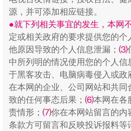
源，并可添加相应链接。
●就下列相关事宜的发生，本网
定或相关政府的要求提供您的个
他原因导致的个人信息泄漏；
⑶
中所列明的情况使用您的个人信
受贿1.44亿！段成刚被判无期
从幼儿
于黑客攻击、电脑病毒侵入或政
在本网的企业、公司网站和共同
致的任何事态后果；
⑹
本网在各
责情形；
⑺
你在本网站留言的内
条款方可留言和反映投诉报料等