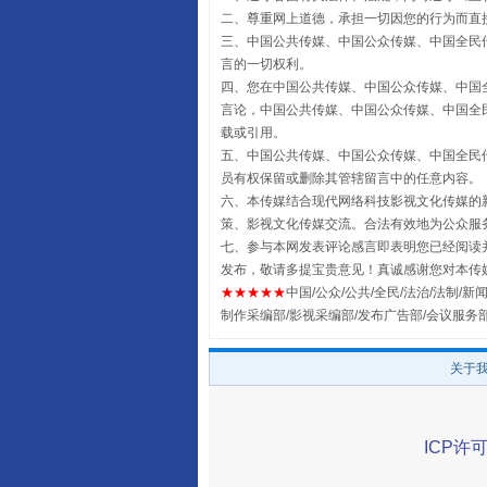
二、尊重网上道德，承担一切因您的行为而直
三、中国公共传媒、中国公众传媒、中国全民传媒China 
言的一切权利。
受贿1.44亿！段成刚被判无期
四、您在中国公共传媒、中国公众传媒、中国全民传媒Chin
言论，中国公共传媒、中国公众传媒、中国全民传媒China
载或引用。
五、中国公共传媒、中国公众传媒、中国全民传媒China 
员有权保留或删除其管辖留言中的任意内容。
六、本传媒结合现代网络科技影视文化传媒的新
策、影视文化传媒交流。合法有效地为公众服
七、参与本网发表评论感言即表明您已经阅读并
发布，敬请多提宝贵意见！真诚感谢您对本传
★★★★★
中国/公众/公共/全民/法治/法制/新闻
制作采编部/影视采编部/发布广告部/会议服务
全民健身五年计划来了！等你上
关于
ICP许可