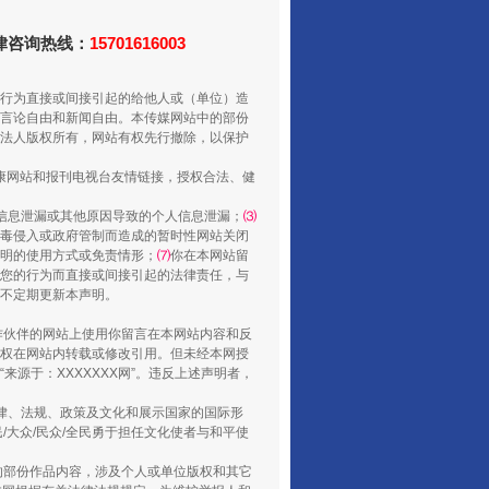
法律咨询热线：
15701616003
行为直接或间接引起的给他人或（单位）造
言论自由和新闻自由。本传媒网站中的部份
法人版权所有，网站有权先行撤除，以保护
走走走！国家喊你健身啦
健康网站和报刊电视台友情链接，授权合法、健
信息泄漏或其他原因导致的个人信息泄漏；
⑶
毒侵入或政府管制而造成的暂时性网站关闭
明的使用方式或免责情形；
⑺
你在本网站留
您的行为而直接或间接引起的法律责任，与
将不定期更新本声明。
合作伙伴的网站上使用你留言在本网站内容和反
权在网站内转载或修改引用。但未经本网授
源于：XXXXXXX网”。违反上述声明者，
法律、法规、政策及文化和展示国家的国际形
大众/民众/全民勇于担任文化使者与和平使
山西：不断增强治理腐败综合效能
的部份作品内容，涉及个人或单位版权和其它