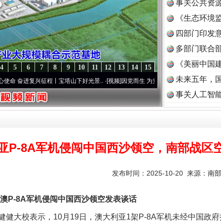
事关公共资
《生态环境监
读
四部门印发
多部门联合部
《美丽中国建
4
5
6
7
8
9
10
11
12
13
14
15
未来五年，
奋进复兴征程丨宝塔山下好光景..
·[视频]
因党而生 为党而战——百年“纪”事⑧加强纪律..
事关人工智
亚P-8A军机侵闯中国西沙领空，南部战区
实
一纸欠条伤亲情 巡回调解促和解..
发布时间：2025-10-20 来源：
南
P-8A军机侵闯中国西沙领空发表谈话
大校表示，10月19日，澳大利亚1架P-8A军机未经中国政