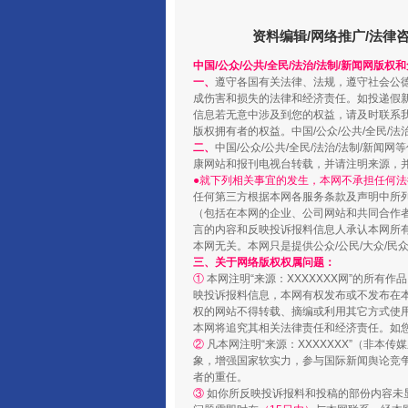
资料编辑/网络推广/法律
中国/公众/公共/全民/法治/法制/新闻网版权
一、
遵守各国有关法律、法规，遵守社会公
成伤害和损失的法律和经济责任。如投递假
信息若无意中涉及到您的权益，请及时联系
阿坝州三大球赛在茂县开幕
版权拥有者的权益。中国/公众/公共/全民/法
二、
中国/公众/公共/全民/法治/法制/
康网站和报刊电视台转载，并请注明来源，
●就下列相关事宜的发生，本网不承担任何法
任何第三方根据本网各服务条款及声明中所
（包括在本网的企业、公司网站和共同合作
言的内容和反映投诉报料信息人承认本网所
本网无关。本网只是提供公众/公民/大众/
三、关于网络版权权属问题：
①
本网注明“来源：XXXXXXX网”的所有
映投诉报料信息，本网有权发布或不发布在
权的网站不得转载、摘编或利用其它方式使用
本网将追究其相关法律责任和经济责任。如
②
凡本网注明“来源：XXXXXXX”（非
象，增强国家软实力，参与国际新闻舆论竞争
国家大学科技园优化重塑工作
者的重任。
③
如你所反映投诉报料和投稿的部份内容未