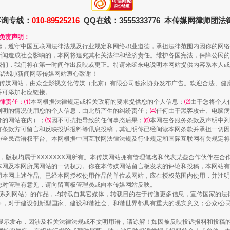
咨询专线：
010-89525216
QQ在线：3555333776 本传媒网律师团
和免责声明：
德，遵守中国互联网法律法规及行业规定和网络职业道德，承担法律范围内因你的网络
新闻造成社会影响的，本网将追究其相关法律和经济责任。维护各国宪法，保障公民的
我们，我们将在第一时间作出反映或更正。特请来函来电说明本网站提供内容系本人或
规模最大的光氢储一体化项目
治/法制/新闻网等传媒网站衷心致谢！
新闻网等传媒网站，由众全影视文化传媒（北京）有限公司独家协办发布广告。欢迎合法、
并可添加相应链接。
律责任：⑴
本网根据法律规定或相关政府的要求提供您的个人信息；
⑵
由于您将个人
列明的情况使用您的个人信息，由此所产生的纠纷责任；
⑷
任何由于黑客攻击、电脑病
者的网站在内）；
⑸
因不可抗拒导致的任何事态后果；
⑹
本网在各服务条款及声明中列
有条款方可留言和反映投诉报料等讯息投稿，其证明你已经阅读本网条款并承担一切因
民众/全民话语权平台。本网根据中国互联网法律法规及行业规定和国际互联网有关规定
作品，版权均属于XXXXXXX网所有。本传媒网站拥有管理笔名和代表某些合作伙伴在
本网及本网所属网站的一切权力。你在本传媒网站留言板发表的评论和投稿，本网站有
本网上述作品。已经本网授权使用作品的单位或网站，应在授权范围内使用，并注明“来
您对管理有意见，请向留言板管理员或向本传媒网站反映。
本传媒系列网站）的作品，均转载自其它媒体，转载目的在于传递更多信息，宣传国家的
，对于建设创新型国家、建设和谐社会、和谐世界都具有重大的现实意义；公众/公民/
镜头丨大暑三秋近
显示发布，因涉及相关法律法规或不文明用语，请谅解！如因被反映投诉报料和投稿