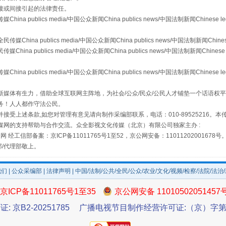
接或间接引起的法律责任。
publics media/中国公众新闻China publics news/中国法制新闻Chinese l
从幼儿园到大学，有这些资助
a publics media/中国公众新闻China publics news/中国法制新闻Chinese
 publics media/中国公众新闻China publics news/中国法制新闻Chinese 
publics media/中国公众新闻China publics news/中国法制新闻Chinese l
媒体有生力，借助全球互联网主阵地，为社会/公众/民众/公民人才铺垫一个话语权平
务！人人都作守法公民。
接受上述条款,如您对管理有意见请向制作采编部联系，电话：010-89525216。
媒网的支持帮助与合作交流。众全影视文化传媒（北京）有限公司独家主办 :
网 经工信部备案：京ICP备11011765号1至52，京公网安备：11011202001678号
部/代理部敬上。
场
事关残疾人未来5年
我们
|
公众采编部
|
法律声明
| 中国/法制/公共/全民/公众/农业/文化/视频/检察/法院/法治
京ICP备11011765号1至35
京公网安备 11010502051457
证: 京B2-20251785
广播电视节目制作经营许可证:（京）字第3