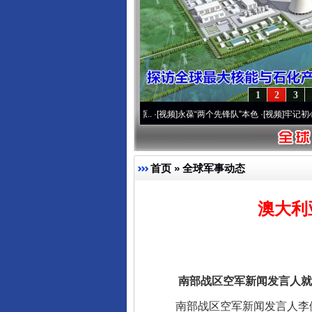
1
2
3
运营20周年 深刻改变雪域高原..
·[视频]
永葆“两个先锋队”本色
·[视频]
牢记初心使命 
首页
»
全球军事动态
澳大利
完善运行机制助力责任有效落
南部战区空军新闻发言人就澳
南部战区空军新闻发言人李健健