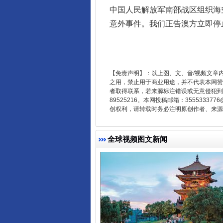
中国人民解放军南部战区组织海
意外事件。我们正告澳方立即停
【免责声明】：以上图、文、音/视频文章
东山县通报“牛蛙产品抗生素超标问
之用，禁止用于商业用途，并不代表本网赞
者取得联系，若来源标注错误或无意侵犯到您的
89525216。本网投稿邮箱：355533
创权利，请转载时务必注明原创作者、来源：
全球视频图文新闻
千年窑火 生生不息