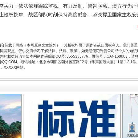
空兵力，依法依规跟踪监视、有力反制、警告驱离。澳方行为严
止侵权挑衅。战区部队时刻保持高度戒备，坚决捍卫国家主权安
内容转载于网络（本网原创文章除外），其版权均属于原作者或归属权利人。我们尊
题”
法徽映军营 权益有保障
同其观点。仅供交流学习了解法律、法规、政策，如无意侵犯到贵公司或个人的知识
权益烦请告知本网制作采编部QQ号: 3555333776，微信号：GAN160003，请
3776@QQ.COM。通讯地址：北京市朝阳区朝外雅宝路12号（华声国际大厦）1层 1 
XXXXX网站。
一批国家标准开始实施