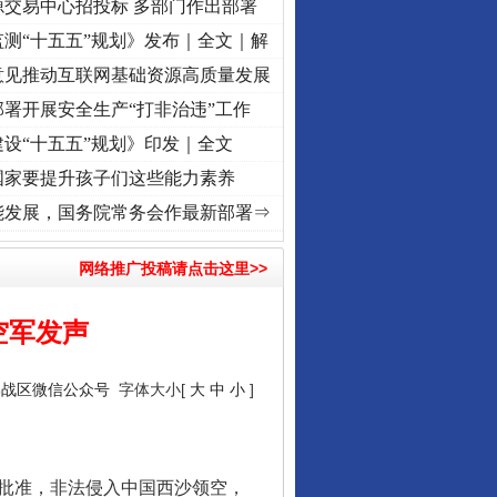
源交易中心招投标 多部门作出部署
测“十五五”规划》发布｜全文｜解
意见推动互联网基础资源高质量发展
署开展安全生产“打非治违”工作
设“十五五”规划》印发｜全文
国家要提升孩子们这些能力素养
·[视频]
牢记初心使命 奋进复兴征程丨“转折之城”激荡..
·[视频]
牢记初心使命 奋进复兴征
能发展，国务院常务会作最新部署⇒
网络推广投稿请点击这里>>
空军发声
行业协会接连发公告
部战区微信公众号
字体大小[
大
中
小
]
府批准，非法侵入中国西沙领空，