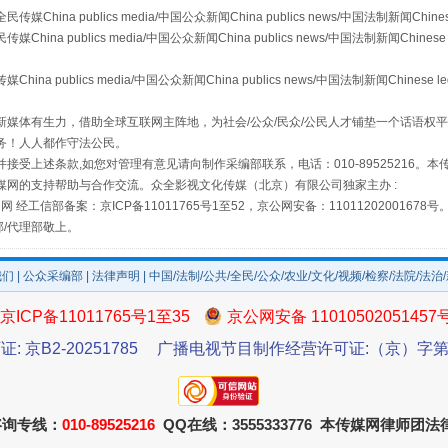
a publics media/中国公众新闻China publics news/中国法制新闻Chinese
 publics media/中国公众新闻China publics news/中国法制新闻Chinese 
publics media/中国公众新闻China publics news/中国法制新闻Chinese l
媒体有生力，借助全球互联网主阵地，为社会/公众/民众/公民人才铺垫一个话语权平
务！人人都作守法公民。
接受上述条款,如您对管理有意见请向制作采编部联系，电话：010-89525216。
媒网的支持帮助与合作交流。众全影视文化传媒（北京）有限公司独家主办 :
如何以同查同治破解风腐交织难题
网 经工信部备案：京ICP备11011765号1至52，京公网安备：11011202001678号
部/代理部敬上。
我们
|
公众采编部
|
法律声明
| 中国/法制/公共/全民/公众/农业/文化/视频/检察/法院/法治
京ICP备11011765号1至35
京公网安备 11010502051457
证: 京B2-20251785
广播电视节目制作经营许可证:（京）字第3
咨询专线：
010-89525216
QQ在线：3555333776 本传媒网律师团