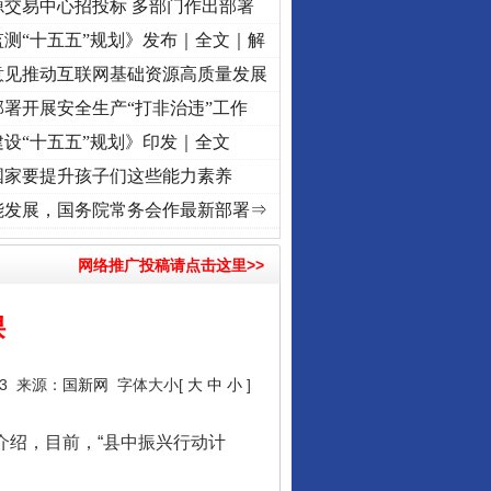
源交易中心招投标 多部门作出部署
测“十五五”规划》发布｜全文｜解
意见推动互联网基础资源高质量发展
署开展安全生产“打非治违”工作
设“十五五”规划》印发｜全文
国家要提升孩子们这些能力素养
兴征程丨红船起航处 潮起..
·[视频]
一首歌的时间，读懂乐至的“诗与远方”
·[视频]
从《水
能发展，国务院常务会作最新部署⇒
网络推广投稿请点击这里>>
课
行业协会接连发公告
23 来源：
国新网
字体大小[
大
中
小
]
介绍，目前，“县中振兴行动计