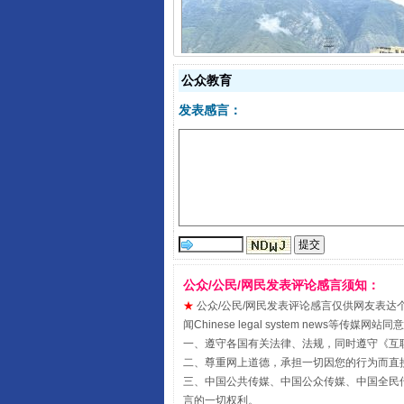
公众教育
阿坝州三大球赛在茂县开幕
发表感言：
公众/公民/网民发表评论感言须知：
★
公众/公民/网民发表评论感言仅供网友表达个人看法
闻Chinese legal system new
国家大学科技园优化重塑工作
一、遵守各国有关法律、法规，同时遵守《
互
二、尊重网上道德，承担一切因您的行为而直
三、中国公共传媒、中国公众传媒、中国全民传媒China 
言的一切权利。