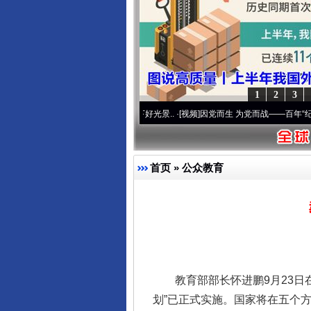
1
2
3
 奋进复兴征程丨宝塔山下好光景..
·[视频]
因党而生 为党而战——百年“纪”事⑧加强纪律
首页
»
公众教育
完善运行机制助力责任有效落
教育部部长怀进鹏9月23日在
划”已正式实施。国家将在五个