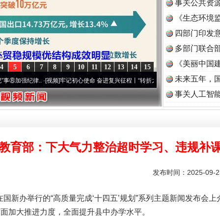
事关公共资
《生态环境监
读
四部门印发
多部门联合部
《美丽中国建
4
5
6
7
8
9
10
11
12
13
14
15
未来五年，
..
·[视频]
牢记初心使命 奋进复兴征程丨“转折之城”激荡..
·[视频]
牢记初心使命 奋进复
事关人工智
教育部：下大气力整治超时学习、违规补
实
一纸欠条伤亲情 巡回调解促和解..
发布时间：2025-09-
国新办举行的“高质量完成‘十四五’规划”系列主题新闻发布会上
方面加大推进力度，全面提升县中办学水平。