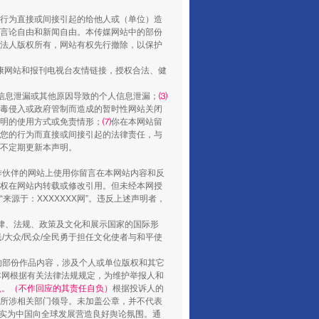
还老百姓一个明白家底
行为直接或间接引起的给他人或（单位）造
言论自由和新闻自由。本传媒网站中的部份
法人版权所有，网站有权先行撤除，以保护
健康网站和报刊电视台友情链接，授权合法、健
信息泄漏或其他原因导致的个人信息泄漏；
⑶
毒侵入或政府管制而造成的暂时性网站关闭
明的使用方式或免责情形；
⑺
你在本网站留
您的行为而直接或间接引起的法律责任，与
将不定期更新本声明。
合作伙伴的网站上使用你留言在本网站内容和反
权在网站内转载或修改引用。但未经本网授
行业协会接连发公告
源于：XXXXXXX网”。违反上述声明者，
法律、法规、政策及文化和展示国家的国际形
大众/民众/全民勇于担任文化使者与和平使
的部份作品内容，涉及个人或单位版权和其它
本网根据有关法律法规规定，为维护举报人和
认。（不作回应的其责任自负）
根据投诉人的
至所涉相关部门领导。未加盖公章，并不代表
督，实为中国向全球发展营造良好舆论氛围。通