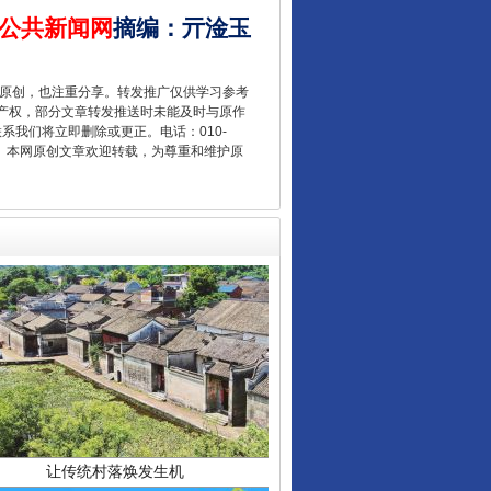
公共新闻网
摘编
：
亓淦玉
“后车司机肯定在骂我”
重原创，也注重分享。转发推广仅供学习参考
产权，部分文章转发推送时未能及时与原作
联系我们将立即删除或更正。电话：010-
2 1号。本网原创文章欢迎转载，为尊重和维护原
让传统村落焕发生机