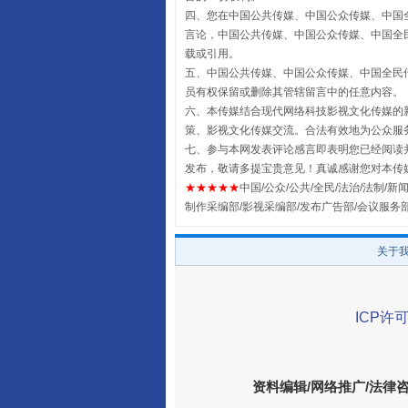
四、您在中国公共传媒、中国公众传媒、中国全民传媒Chin
言论，中国公共传媒、中国公众传媒、中国全民传媒China
载或引用。
五、中国公共传媒、中国公众传媒、中国全民传媒China 
员有权保留或删除其管辖留言中的任意内容。
六、本传媒结合现代网络科技影视文化传媒的新
策、影视文化传媒交流。合法有效地为公众服
七、参与本网发表评论感言即表明您已经阅读并
发布，敬请多提宝贵意见！真诚感谢您对本传
扯下公款旅游的“隐身衣”
★★★★★
中国/公众/公共/全民/法治/法制/新闻
制作采编部/影视采编部/发布广告部/会议服务
关于
ICP许可
资料编辑/网络推广/法律