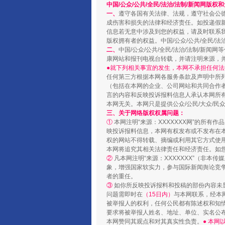
中国/公众/公共/全民/法治/法制/新闻网版权
“蜀中异人”王建安的艺术幻境
一、
遵守各国有关法律、法规，遵守社会公
成伤害和损失的法律和经济责任。如投递假
信息若无意中涉及到您的权益，请及时联系
版权拥有者的权益。中国/公众/公共/全民/法
二、
中国/公众/公共/全民/法治/法制/
康网站和报刊电视台转载，并请注明来源，
●就下列相关事宜的发生，本网不承担任何法
任何第三方根据本网各服务条款及声明中所
（包括在本网的企业、公司网站和共同合作
言的内容和反映投诉报料信息人承认本网所
本网无关。本网只是提供公众/公民/大众/
三、关于网络版权权属问题：
①
本网注明“来源：XXXXXXX网”的所有
映投诉报料信息，本网有权发布或不发布在
完善运行机制助力责任有效落
权的网站不得转载、摘编或利用其它方式使用
本网将追究其相关法律责任和经济责任。如
②
凡本网注明“来源：XXXXXXX”（非
象，增强国家软实力，参与国际新闻舆论竞争
者的重任。
③
如你所反映投诉报料和投稿的部份内容未
问题需即时在
（15日内）
与本网联系，经本
被举报人的权利，任何公民都有陈述权和知
要求将被举报人姓名、地址、单位、实名公布
本网赞同其观点和对其真实性负责。
● 本