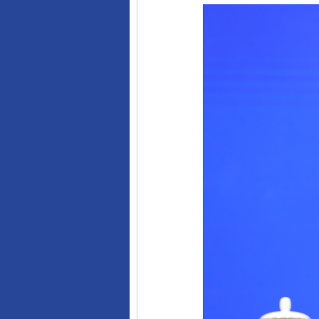
东山县通报“牛蛙产品抗生素超标问
千年窑火 生生不息