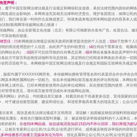
和免责声明：
一颗心始终滚烫
德，遵守中国互联网法律法规及行业规定和网络职业道德，承担法律范围内因你的网络
新闻造成社会影响的，本网将追究其相关法律和经济责任。维护各国宪法，保障公民的
我们，我们将在第一时间作出反映或更正。特请来函来电说明本网站提供内容系本人或
治/法制/新闻网等传媒网站衷心致谢！
新闻网等传媒网站，由众全影视文化传媒（北京）有限公司独家协办发布广告。欢迎合法、
并可添加相应链接。
律责任：⑴
本网根据法律规定或相关政府的要求提供您的个人信息；
⑵
由于您将个人
列明的情况使用您的个人信息，由此所产生的纠纷责任；
⑷
任何由于黑客攻击、电脑病
者的网站在内）；
⑸
因不可抗拒导致的任何事态后果；
⑹
本网在各服务条款及声明中列
有条款方可留言和反映投诉报料等讯息投稿，其证明你已经阅读本网条款并承担一切因
民众/全民话语权平台。本网根据中国互联网法律法规及行业规定和国际互联网有关规定
作品，版权均属于XXXXXXX网所有。本传媒网站拥有管理笔名和代表某些合作伙伴在
本网及本网所属网站的一切权力。你在本传媒网站留言板发表的评论和投稿，本网站有
实
一纸欠条伤亲情 巡回调解促和解..
本网上述作品。已经本网授权使用作品的单位或网站，应在授权范围内使用，并注明“来
您对管理有意见，请向留言板管理员或向本传媒网站反映。
本传媒系列网站）的作品，均转载自其它媒体，转载目的在于传递更多信息，宣传国家的
，对于建设创新型国家、建设和谐社会、和谐世界都具有重大的现实意义；公众/公民/
显示发布，因涉及相关法律法规或不文明用语，请谅解！如因被反映投诉报料和投稿
网核实属实，有权先行撤除或暂时屏蔽。注：被反映投诉举报或报料的个人或单位，
情权的权利，
在收到本网信函、短信或电话告知后15日内不作出回应，我们将视为默
，让相关专家和公众/公民/大众/民众/全民进行评论，或将被反映投诉举报的内容转
网以多种传播形式传播主流媒体舆论为导向
，强化反腐和公众/公民/大众/民众/全民监