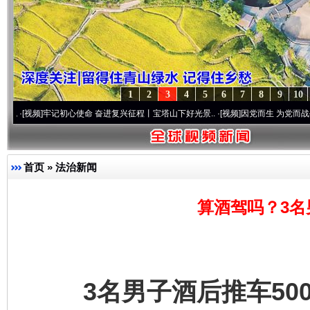
1
2
3
4
5
6
7
8
9
10
牢记初心使命 奋进复兴征程丨宝塔山下好光景..
·[视频]
因党而生 为党而战——百年“纪”
首页
»
法治新闻
算酒驾吗？3名
3名男子酒后推车500