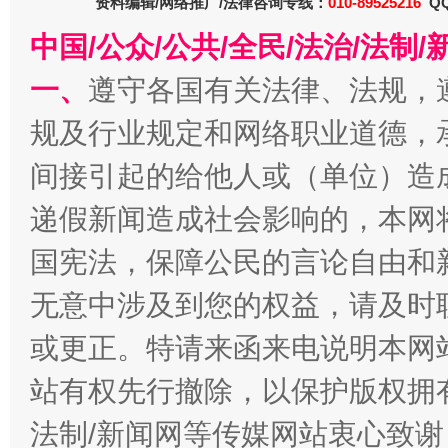
资料编辑/网络推广/法律咨询专线：
010-89525216
QQ
中国/公众/公共/全民/法治/法
一、
遵守各国有关法律、法规，
规及行业规定和网络职业道德，
间接引起的给他人或（单位）造
递假新闻造成社会影响的，本网
国宪法，保障公民的言论自由和
千年窑火 生生不息
一
无意中涉及到您的权益，请及时
或更正。特请来函来电说明本网
站有权先行撤除，以保护版权拥有者
法制/新闻网等传媒网站衷心致谢