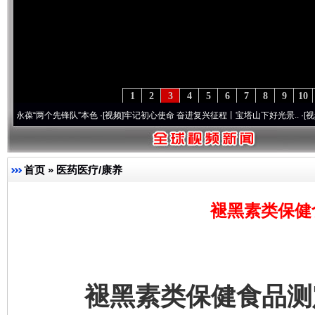
1
2
3
4
5
6
7
8
9
10
两个先锋队”本色
·[视频]
牢记初心使命 奋进复兴征程丨宝塔山下好光景..
·[视频]
因党而生
首页
»
医药医疗/康养
褪黑素类保健
褪黑素类保健食品测定