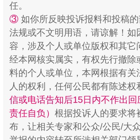
任。
③
如你所反映投诉报料和投稿的
扯下公款旅游的“隐身衣”
如何以同
法规或不文明用语，请谅解！如
容，涉及个人或单位版权和其它
经本网核实属实，有权先行撤除
料的个人或单位，本网根据有关
人的权利，任何公民都有陈述权
信或电话告知后15日内不作出
“蜀中异人”王建安的艺术幻境
责任自负）
根据投诉人的要求将
布，让相关专家和公众/公民/大