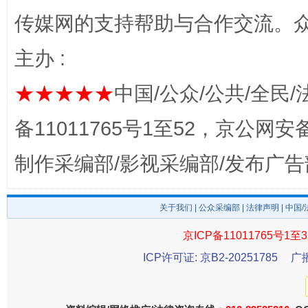
传媒网的支持帮助与合作交流。
主办 :
★★★★★
中国/公众/公共/全民/
完善运行机制助力责任有效落实
一纸欠条
备11011765号1至52，京公网安备：
制作采编部/影视采编部/发布广告
关于我们
|
公众采编部
|
法律声明
| 中国
京ICP备11011765号1至3
ICP许可证: 京B2-20251785
广
东山县通报“牛蛙产品抗生素超标问题”
法