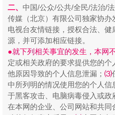
二、
中国/公众/公共/全民/法治
传媒（北京）有限公司独家协办
揭开“小金库”的免责幌子
电视台友情链接，授权合法、健
源，并可添加相应链接。
●就下列相关事宜的发生，本网
定或相关政府的要求提供您的个
他原因导致的个人信息泄漏；
⑶
中所列明的情况使用您的个人信
受贿1.44亿！段成刚被判无期
从幼儿
于黑客攻击、电脑病毒侵入或政
在本网的企业、公司网站和共同