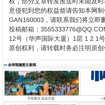
权，部分文章转发推送时未能及时
东山县通报“牛蛙产品抗生素超标问题”
法
意侵犯到您的权益烦请告知本网制作采编
GAN160003，请联系我们将立即删
投稿邮箱：3555333776@QQ
12号（华声国际大厦）1层 1 2
原创权利，请转载时务必注明原创作
全球视频图文新闻
千年窑火 生生不息
一