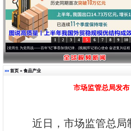
1
2
3
4
5
6
7
8
9
10
 为党而战——百年“纪”事⑧加强纪律..
·[视频]
牢记初心使命 奋进复兴征程丨“转折之城”
首页
»
食品产业
市场监管总局发布
近日，市场监管总局制