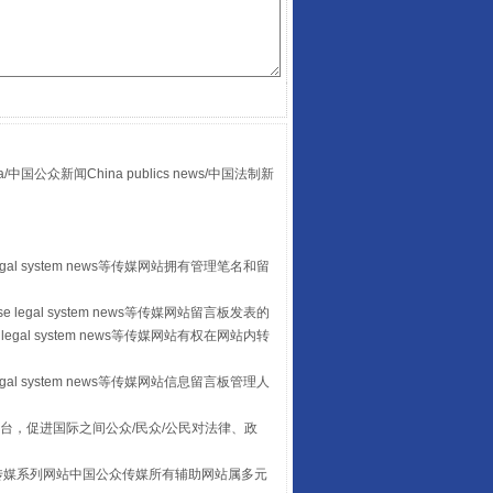
“后车司机肯定在骂我”
众新闻China publics news/中国法制新
egal system news等传媒网站拥有管理笔名和留
 legal system news等传媒网站留言板发表的
legal system news等传媒网站有权在网站内转
让传统村落焕发生机
egal system news等传媒网站信息留言板管理人
台，促进国际之间公众/民众/公民对法律、政
本传媒系列网站中国公众传媒所有辅助网站属多元