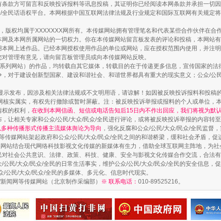
有条款方可留言和反映投诉报料等讯息投稿，其证明你已经阅读本网条款并承担一切因
民众/全民话语权平台。本网根据中国互联网法律法规及行业规定和国际互联网有关规定
作品，版权均属于XXXXXXX网所有。本传媒网站拥有管理笔名和代表某些合作伙伴在
本网及本网所属网站的一切权力。你在本传媒网站留言板发表的评论和投稿，本网站有
本网上述作品。已经本网授权使用作品的单位或网站，应在授权范围内使用，并注明“来
您对管理有意见，请向留言板管理员或向本传媒网站反映。
本传媒系列网站）的作品，均转载自其它媒体，转载目的在于传递更多信息，宣传国家的
，对于建设创新型国家、建设和谐社会、和谐世界都具有重大的现实意义；公众/公民/
显示发布，因涉及相关法律法规或不文明用语，请谅解！如因被反映投诉报料和投稿
网核实属实，有权先行撤除或暂时屏蔽。注：被反映投诉举报或报料的个人或单位，
如何以同查同治破解风腐交织难题
情权的权利，
在收到本网信函、短信或电话告知后15日内不作出回应，我们将视为默
，让相关专家和公众/公民/大众/民众/全民进行评论，或将被反映投诉举报的内容转
网以多种传播形式传播主流媒体舆论为导向
，强化反腐和公众/公民/大众/民众/全民监
等传媒网站架起政府和公众/公民/大众/民众/全民之间的和谐桥梁，缓和社会矛盾，
媒网站结合现代网络科技影视文化传媒的新媒体有生力，借助全球互联网主阵地，为社会
全民对社会公共意识、法律、政策、科技、健康、安全与影视文化传媒合作交流，合法有效
公民/大众/民众/全民的日常生活事实，维护公众/公民/大众/民众/全民的安全信息，促
众/公民/大众/民众/全民的多媒体、多元化、信息时代现实。
法制/新闻网等传媒网站（北京制作采编部）
※ 联系电话：
010-89525216。