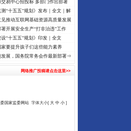
源交易中心招投标 多部门作出部署
测“十五五”规划》发布｜全文｜解
意见推动互联网基础资源高质量发展
署开展安全生产“打非治违”工作
设“十五五”规划》印发｜全文
国家要提升孩子们这些能力素养
奋进复兴征程丨“转折之城”激荡..
·[视频]
牢记初心使命 奋进复兴征程丨红船起航处 潮起
能发展，国务院常务会作最新部署⇒
网络推广投稿请点击这里>>
纪委国家监委网站
字体大小[
大
中
小
]