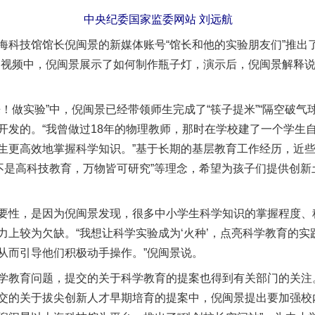
中央纪委国家监委网站 刘远航
技馆馆长倪闽景的新媒体账号“馆长和他的实验朋友们”推出了
期视频中，倪闽景展示了如何制作瓶子灯，演示后，倪闽景解释说
做实验”中，倪闽景已经带领师生完成了“筷子提米”“隔空破气
开发的。“我曾做过18年的物理教师，那时在学校建了一个学生
生更高效地掌握科学知识。”基于长期的基层教育工作经历，近些年
育不是高科技教育，万物皆可研究”等理念，希望为孩子们提供创
性，是因为倪闽景发现，很多中小学生科学知识的掌握程度、
实
一纸欠条伤亲情 巡回调解促和解..
力上较为欠缺。“我想让科学实验成为‘火种’，点亮科学教育的
从而引导他们积极动手操作。”倪闽景说。
教育问题，提交的关于科学教育的提案也得到有关部门的关注
交的关于拔尖创新人才早期培育的提案中，倪闽景提出要加强校