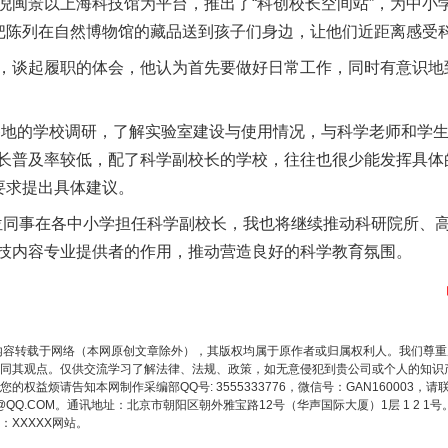
倪闽景以上海科技馆为平台，推出了“科创校长空间站”，为中小
，把陈列在自然博物馆的藏品送到孩子们身边，让他们近距离感受
谈起履职的体会，他认为首先要做好日常工作，同时有意识地
的学校调研，了解实验室建设与使用情况，与科学老师和学生
题”
法徽映军营 权益有保障
长普及率较低，配了科学副校长的学校，往往也很少能发挥具体
要求提出具体建议。
同事在各中小学担任科学副校长，我也将继续推动科研院所、高
技内容专业提供者的作用，推动营造良好的科学教育氛围。
内容转载于网络（本网原创文章除外），其版权均属于原作者或归属权利人。我们尊
同其观点。仅供交流学习了解法律、法规、政策，如无意侵犯到贵公司或个人的知识
权益烦请告知本网制作采编部QQ号: 3555333776，微信号：GAN160003，请
3776@QQ.COM。通讯地址：北京市朝阳区朝外雅宝路12号（华声国际大厦）1层 1 
一批国家标准开始实施
XXXXX网站。