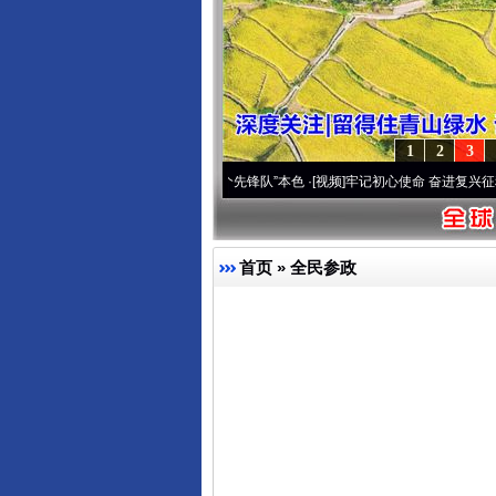
1
2
3
变雪域高原..
·[视频]
永葆“两个先锋队”本色
·[视频]
牢记初心使命 奋进复兴征程丨宝塔山
首页
»
全民参政