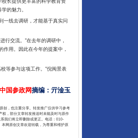
学校长提供更丰富的科学教育资
科学的魅力。
到一线去调研，才能基于真实问
进行交流。”在去年的调研中，
让核能赋能千行百业
的作用。因此在今年的提案中，
校等参与这项工作。”倪闽景表
中国参政网
摘编
：
亓淦玉
重原创，也注重分享。转发推广仅供学习参考
产权，部分文章转发推送时未能及时与原作
联系我们将立即删除或更正。电话：010-
2 1号。本网原创文章欢迎转载，为尊重和维护原
从数据变化看反腐深化