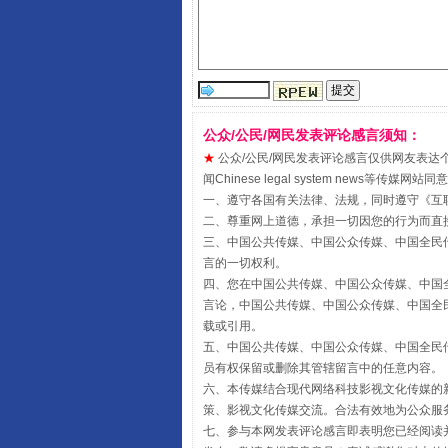
受贿1.44亿！段成刚被判无期
公众/公民/网民发表评论感言须知：
★
公众/公民/网民发表评论感言仅供网友表达个人看法
闻Chinese legal system new
一、遵守各国有关法律、法规，同时遵守《
互
二、尊重网上道德，承担一切因您的行为而直
三、中国公共传媒、中国公众传媒、中国全民传媒China 
言的一切权利。
四、您在中国公共传媒、中国公众传媒、中国全民传媒Chin
言论，中国公共传媒、中国公众传媒、中国全民传媒China
全民健身五年计划来了！等你上
载或引用。
五、中国公共传媒、中国公众传媒、中国全民传媒China 
员有权保留或删除其管辖留言中的任意内容。
六、本传媒结合现代网络科技影视文化传媒的新
策、影视文化传媒交流。合法有效地为公众服
七、参与本网发表评论感言即表明您已经阅读并