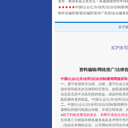
发布，敬请多提宝贵意见！真诚感谢您对本传
★★★★★
中国/公众/公共/全民/法治/法制/新闻
制作采编部/影视采编部/发布广告部/会议服务
关于
阿坝州三大球赛在茂县开幕
ICP许可
资料编辑/网络推广/法律
中国/公众/公共/全民/法治/法制/新闻网版权
一、
遵守各国有关法律、法规，遵守社会公
成伤害和损失的法律和经济责任。如投递假
信息若无意中涉及到您的权益，请及时联系
版权拥有者的权益。中国/公众/公共/全民/法
二、
中国/公众/公共/全民/法治/法制/
康网站和报刊电视台转载，并请注明来源，
国家大学科技园优化重塑工作
●就下列相关事宜的发生，本网不承担任何法
任何第三方根据本网各服务条款及声明中所
（包括在本网的企业、公司网站和共同合作