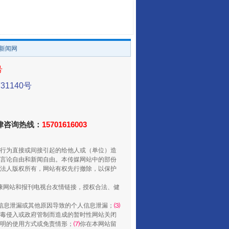
。
/新闻网
走走走！国家喊你健身啦
号
1140号
法律咨询热线：
15701616003
行为直接或间接引起的给他人或（单位）造
言论自由和新闻自由。本传媒网站中的部份
法人版权所有，网站有权先行撤除，以保护
健康网站和报刊电视台友情链接，授权合法、健
山西：不断增强治理腐败综合效能
信息泄漏或其他原因导致的个人信息泄漏；
⑶
毒侵入或政府管制而造成的暂时性网站关闭
明的使用方式或免责情形；
⑺
你在本网站留