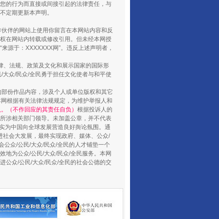
您的行为而直接或间接引起的法律责任，与
将不定期更新本声明。
合作伙伴的网站上使用你留言在本网站内容和反
权在网站内转载或修改引用。但未经本网授
源于：XXXXXXX网”。违反上述声明者，
法律、法规、政策及文化和展示国家的国际形
大众/民众/全民勇于担任文化使者与和平使
的部份作品内容，涉及个人或单位版权和其它
本网根据有关法律法规规定，为维护举报人和
养老服务师职业资格制度暂行规定
认。（不作回应的其责任自负）
根据投诉人的
至所涉相关部门领导。未加盖公章，并不代表
督，实为中国向全球发展营造良好舆论氛围。通
促进社会大发展，最终实现政府、媒体、公众/
公众/公民/大众/民众/全民的人才铺垫一个
地为公众/公民/大众/民众/全民服务。本网
进公众/公民/大众/民众/全民的社会公德的交