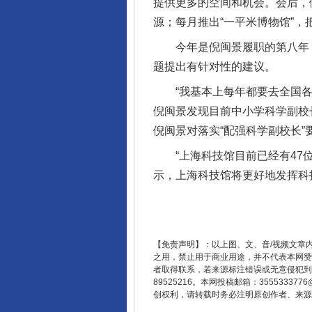
提供更多的空间和机会。会后，
源；每月推出“一平米博物馆”
今年是倪闽景履职的第八年，
题提出有针对性的建议。
“我基本上每年都要去全国各地
东山县通报“牛蛙产品抗生素超标问
倪闽景发现目前中小学科学副校
倪闽景对落实“配强科学副校长”
“上海科技馆目前已经有47位
示，上海科技馆将更好地发挥科
【免责声明】：以上图、文、音/视频文章
之用，禁止用于商业用途，并不代表本网赞
者取得联系，若来源标注错误或无意侵犯到您的
89525216。本网投稿邮箱：355533
千年窑火 生生不息
创权利，请转载时务必注明原创作者、来源：