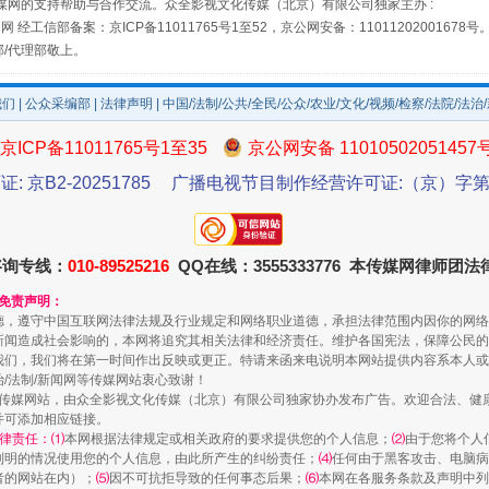
媒网的支持帮助与合作交流。众全影视文化传媒（北京）有限公司独家主办 :
网 经工信部备案：京ICP备11011765号1至52，京公网安备：11011202001678号
部/代理部敬上。
我们
|
公众采编部
|
法律声明
| 中国/法制/公共/全民/公众/农业/文化/视频/检察/法院/法治
规模最大的光氢储一体化项目
京ICP备11011765号1至35
京公网安备 11010502051457
证: 京B2-20251785
广播电视节目制作经营许可证:（京）字第3
咨询专线：
010-89525216
QQ在线：3555333776 本传媒网律师团
和免责声明：
德，遵守中国互联网法律法规及行业规定和网络职业道德，承担法律范围内因你的网络
新闻造成社会影响的，本网将追究其相关法律和经济责任。维护各国宪法，保障公民的
我们，我们将在第一时间作出反映或更正。特请来函来电说明本网站提供内容系本人或
治/法制/新闻网等传媒网站衷心致谢！
新闻网等传媒网站，由众全影视文化传媒（北京）有限公司独家协办发布广告。欢迎合法、
并可添加相应链接。
镜头丨大暑三秋近
律责任：⑴
本网根据法律规定或相关政府的要求提供您的个人信息；
⑵
由于您将个人
列明的情况使用您的个人信息，由此所产生的纠纷责任；
⑷
任何由于黑客攻击、电脑病
者的网站在内）；
⑸
因不可抗拒导致的任何事态后果；
⑹
本网在各服务条款及声明中列