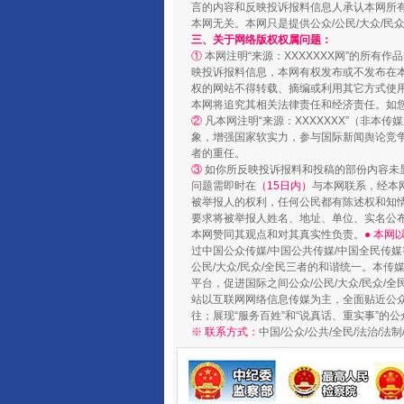
言的内容和反映投诉报料信息人承认本网所
本网无关。本网只是提供公众/公民/大众/
三、关于网络版权权属问题：
①
本网注明“来源：XXXXXXX网”的所有
映投诉报料信息，本网有权发布或不发布在
权的网站不得转载、摘编或利用其它方式使用
本网将追究其相关法律责任和经济责任。如
②
凡本网注明“来源：XXXXXXX”（非
象，增强国家软实力，参与国际新闻舆论竞争
者的重任。
③
如你所反映投诉报料和投稿的部份内容未
问题需即时在
（15日内）
与本网联系，经本
扯下公款旅游的“隐身衣”
被举报人的权利，任何公民都有陈述权和知
要求将被举报人姓名、地址、单位、实名公布
本网赞同其观点和对其真实性负责。
● 本
过中国公众传媒/中国公共传媒/中国全民传媒
公民/大众/民众/全民三者的和谐统一。本传
平台，促进国际之间公众/公民/大众/民众/
站以互联网网络信息传媒为主，全面贴近公众/
往；展现“服务百姓”和“说真话、重实事”的公
※ 联系方式：
中国/公众/公共/全民/法治/