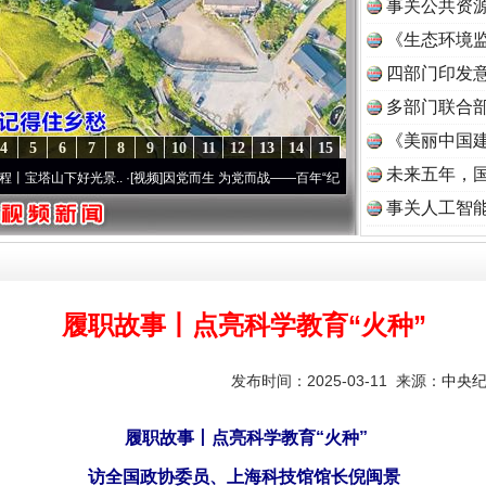
事关公共资
《生态环境监
读
四部门印发
多部门联合部
《美丽中国建
4
5
6
7
8
9
10
11
12
13
14
15
未来五年，
下好光景..
·[视频]
因党而生 为党而战——百年“纪”事⑧加强纪律..
·[视频]
牢记初心使命 
事关人工智
履职故事丨点亮科学教育“火种”
发布时间：2025-03-11 来源：
中央
履职故事丨点亮科学教育“火种”
访全国政协委员、上海科技馆馆长倪闽景