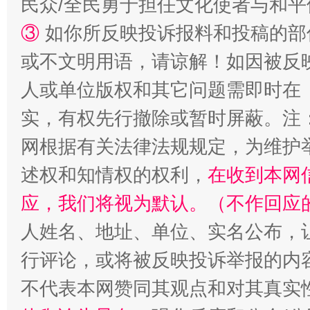
民众/全民勇于担任文化使者与和
③
如你所反映投诉报料和投稿的部
或不文明用语，请谅解！如因被反
人或单位版权和其它问题需即时在
实，有权先行撤除或暂时屏蔽。注
网根据有关法律法规规定，为维护
扯下公款旅游的“隐身衣”
如何以同
述权和知情权的权利，
在收到本网
应，我们将视为默认。（不作回应
人姓名、地址、单位、实名公布，让
行评论，或将被反映投诉举报的内
不代表本网赞同其观点和对其真实