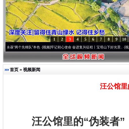
1
2
3
4
5
6
7
8
9
10
两个先锋队”本色
·[视频]
牢记初心使命 奋进复兴征程丨宝塔山下好光景..
·[视频]
因党而生
首页
»
视频新闻
汪公馆里
汪公馆里的“伪装者”