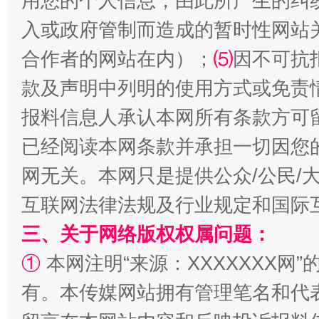
用您的个人信息，由此所产生的纠
入或政府管制而造成的暂时性网站
合作者的网站在内）；
⑸
因不可抗
受贿1.44亿！段成刚被判无期
从幼儿
款及声明中列明的使用方式或免责
报料信息人承认本网所有条款方可
已经阅读本网条款并承担一切因您
网无关。本网只是提供公众/公民/
互联网法律法规及行业规定和国际
三、关于网络版权权属问题：
全民健身五年计划来了！等你上场
①
本网注明“来源：XXXXXXX网”
有。本传媒网站拥有管理笔名和代