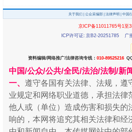
关于我们
|
公众采编部
|
法律声明
| 中国
京ICP备11011765号1至3
ICP许可证: 京B2-20251785
广
东山县通报“牛蛙产品抗生素超标问题”
法
资料编辑/网络推广/法律咨询专线：
010-89525216
QQ
中国/公众/公共/全民/法治/法制/
一、
遵守各国有关法律、法规，遵
业规定和网络职业道德，承担法律
他人或（单位）造成伤害和损失的
响的，本网将追究其相关法律和经
由和新闻自由。本传媒网站中的部
千年窑火 生生不息
一